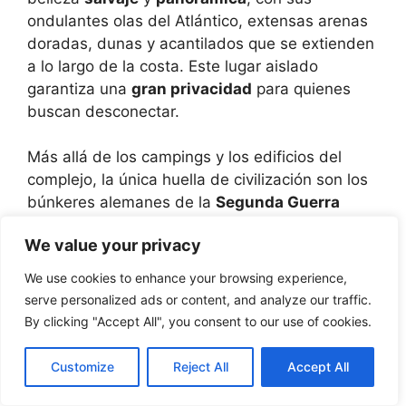
ondulantes olas del Atlántico, extensas arenas
doradas, dunas y acantilados que se extienden
a lo largo de la costa. Este lugar aislado
garantiza una
gran privacidad
para quienes
buscan desconectar.
Más allá de los campings y los edificios del
complejo, la única huella de civilización son los
búnkeres alemanes de la
Segunda Guerra
Mundial
del
Atlantikwall
, situados en Gurp
We value your privacy
Plage. En áreas más remotas, es posible avistar
focas que ocasionalmente se arrastran para
We use cookies to enhance your browsing experience,
descansar en la arena.
serve personalized ads or content, and analyze our traffic.
By clicking "Accept All", you consent to our use of cookies.
Valras Plage
Customize
Reject All
Accept All