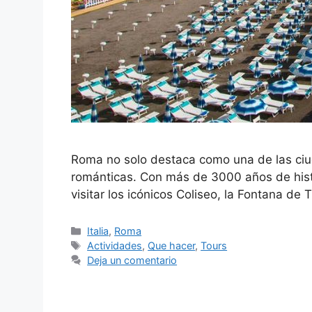
Roma no solo destaca como una de las ciu
románticas. Con más de 3000 años de histo
visitar los icónicos Coliseo, la Fontana de 
Categorías
Italia
,
Roma
Etiquetas
Actividades
,
Que hacer
,
Tours
Deja un comentario