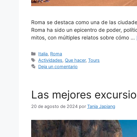
Roma se destaca como una de las ciudades
Roma ha sido un epicentro de poder, políti
mitos, con múltiples relatos sobre cómo …
Categorías
Italia
,
Roma
Etiquetas
Actividades
,
Que hacer
,
Tours
Deja un comentario
Las mejores excursi
20 de agosto de 2024
por
Tania Japiang